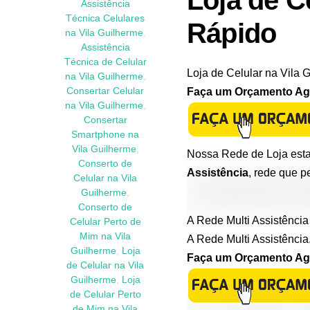
Loja de C
Assistência
Técnica Celulares
Rápido
na Vila Guilherme
,
Assistência
Técnica de Celular
Loja de Celular na Vila 
na Vila Guilherme
,
Faça um Orçamento Agor
Consertar Celular
na Vila Guilherme
,
Consertar
Smartphone na
Vila Guilherme
,
Nossa Rede de Loja esta
Conserto de
Assistência
, rede que p
Celular na Vila
Guilherme
,
Conserto de
A Rede Multi Assistência
Celular Perto de
Mim na Vila
A Rede Multi Assistência
Guilherme
,
Loja
Faça um Orçamento Agor
de Celular na Vila
Guilherme
,
Loja
de Celular Perto
de Mim na Vila