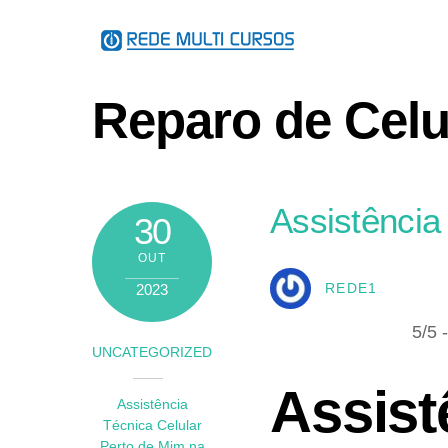
Skip
to
content
Reparo de Celu
Assistência
30
OUT
2023
REDE1
5/5 
UNCATEGORIZED
Assist
Assistência
Técnica Celular
Perto de Mim na