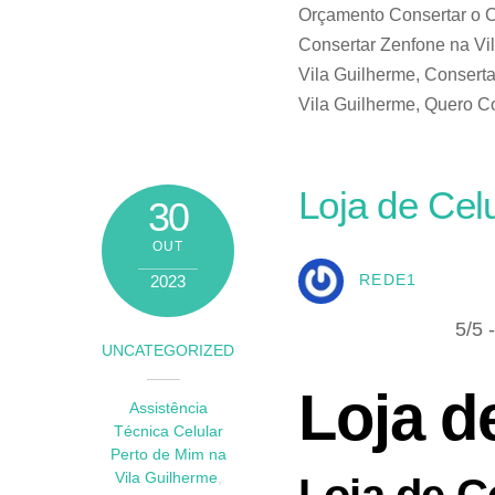
Orçamento Consertar o C
Consertar Zenfone na Vil
Vila Guilherme, Conserta
Vila Guilherme, Quero Co
Loja de Cel
30
OUT
2023
REDE1
5/5 
UNCATEGORIZED
Loja d
Assistência
Técnica Celular
Perto de Mim na
Vila Guilherme
,