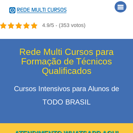
Skip
Men
to
content
4.9/5 - (353 votos)
Rede Multi Cursos para
Formação de Técnicos
Qualificados
Cursos Intensivos para Alunos de
TODO BRASIL