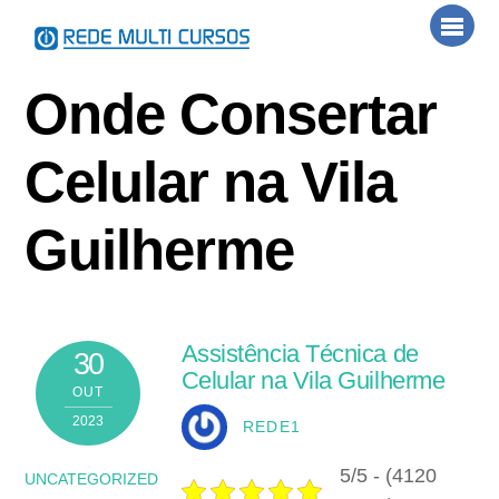
Skip
Men
to
content
Onde Consertar
Celular na Vila
Guilherme
Assistência Técnica de
30
Celular na Vila Guilherme
OUT
2023
REDE1
5/5 - (4120
UNCATEGORIZED