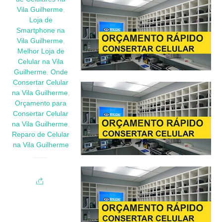
Vila Guilherme
,
Loja de
Smartphone na
Vila Guilherme
,
Melhor Loja de
Celular na Vila
Guilherme
,
Onde
Consertar Celular
na Vila Guilherme
,
Orçamento para
Consertar Celular
na Vila Guilherme
,
Reparo de Celular
na Vila Guilherme