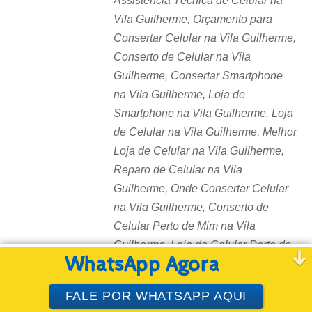
Assistência Técnica de Celular na
Vila Guilherme, Orçamento para
Consertar Celular na Vila Guilherme,
Conserto de Celular na Vila
Guilherme, Consertar Smartphone
na Vila Guilherme, Loja de
Smartphone na Vila Guilherme, Loja
de Celular na Vila Guilherme, Melhor
Loja de Celular na Vila Guilherme,
Reparo de Celular na Vila
Guilherme, Onde Consertar Celular
na Vila Guilherme, Conserto de
Celular Perto de Mim na Vila
Guilherme, Loja de Celular Perto de
WhatsApp Agora
Mim na Vila Guilherme, Assistência
Técnica Celular Perto de Mim na
FALE POR WHATSAPP AQUI
Vila Guilherme, Loja de Celulares na