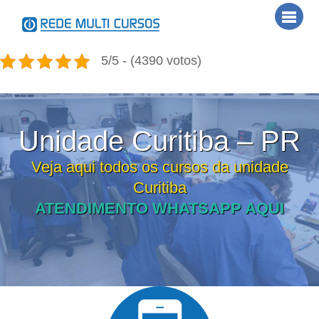
Skip
Men
to
content
5/5 - (4390 votos)
Unidade Curitiba – PR
Veja aqui todos os cursos da unidade
Curitiba
ATENDIMENTO WHATSAPP AQUI