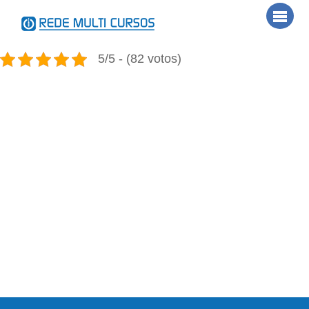
Skip
Men
to
content
5/5 - (82 votos)