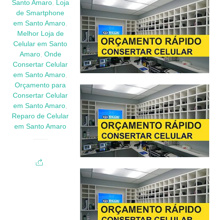
Santo Amaro
,
Loja
de Smartphone
em Santo Amaro
,
Melhor Loja de
Celular em Santo
Amaro
,
Onde
Consertar Celular
em Santo Amaro
,
Orçamento para
Consertar Celular
em Santo Amaro
,
Reparo de Celular
em Santo Amaro