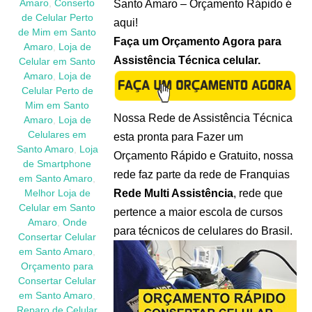
Santo Amaro – Orçamento Rápido é
Amaro
,
Conserto
de Celular Perto
aqui!
de Mim em Santo
Faça um Orçamento Agora para
Amaro
,
Loja de
Assistência Técnica celular.
Celular em Santo
Amaro
,
Loja de
Celular Perto de
Mim em Santo
Nossa Rede de Assistência Técnica
Amaro
,
Loja de
Celulares em
esta pronta para Fazer um
Santo Amaro
,
Loja
Orçamento Rápido e Gratuito, nossa
de Smartphone
rede faz parte da rede de Franquias
em Santo Amaro
,
Rede Multi Assistência
, rede que
Melhor Loja de
Celular em Santo
pertence a maior escola de cursos
Amaro
,
Onde
para técnicos de celulares do Brasil.
Consertar Celular
em Santo Amaro
,
Orçamento para
Consertar Celular
em Santo Amaro
,
Reparo de Celular