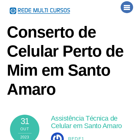
Skip
Men
to
content
Conserto de
Celular Perto de
Mim em Santo
Amaro
Assistência Técnica de
31
Celular em Santo Amaro
OUT
2023
REDE1