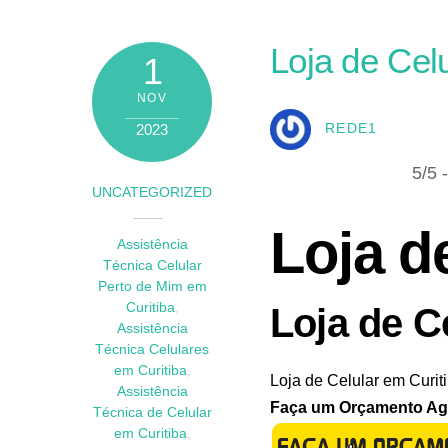
Loja de Cel
1
NOV
2023
REDE1
5/5 
UNCATEGORIZED
Loja d
Assistência
Técnica Celular
Perto de Mim em
Curitiba
,
Loja de C
Assistência
Técnica Celulares
em Curitiba
,
Loja de Celular em Curit
Assistência
Faça um Orçamento Agor
Técnica de Celular
em Curitiba
,