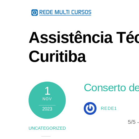
Skip
to
content
Assistência Té
Curitiba
Conserto de
1
NOV
2023
REDE1
5/5 
UNCATEGORIZED