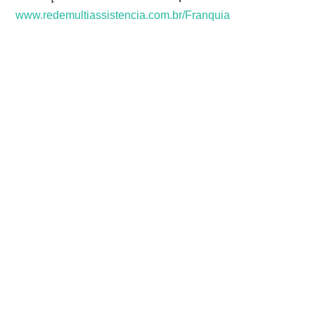
www.redemultiassistencia.com.br/Franquia
Escola Curso de Celular, Aprender Consertar Celulares,