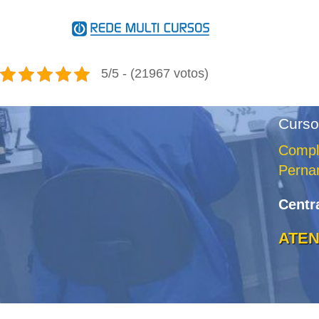
Skip
to
content
5/5 - (21967 votos)
Curso
Comple
Perna
Centr
ATEN