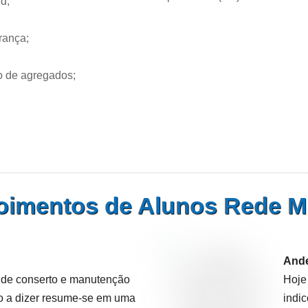
d;
rança;
 de agregados;
imentos de Alunos Rede Mu
Ande
o de conserto e manutenção
Hoje
ho a dizer resume-se em uma
indi