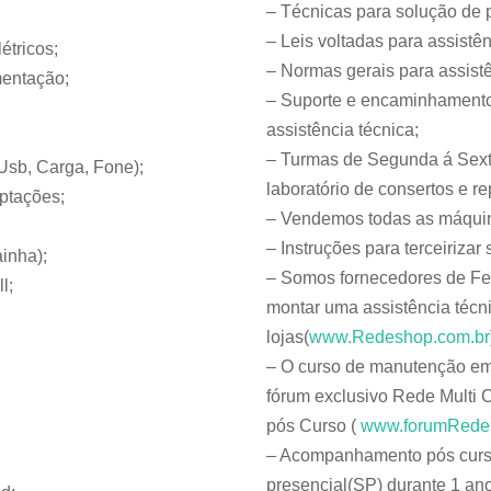
– Técnicas para solução de
– Leis voltadas para assistê
étricos;
– Normas gerais para assist
imentação;
– Suporte e encaminhamento
assistência técnica;
– Turmas de Segunda á Sexta
(Usb, Carga, Fone);
laboratório de consertos e re
ptações;
– Vendemos todas as máquina
– Instruções para terceirizar 
inha);
– Somos fornecedores de Fe
l;
montar uma assistência técn
lojas(
www.Redeshop.com.br
– O curso de manutenção em 
fórum exclusivo Rede Multi C
pós Curso (
www.forumRede
– Acompanhamento pós curso 
presencial(SP) durante 1 an