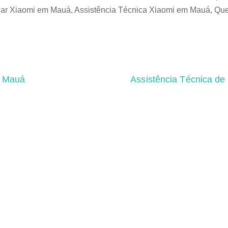
lar Xiaomi em Mauá, Assistência Técnica Xiaomi em Mauá, Que
m Mauá
Assistência Técnica de
tas Frequentes
Contato
 de Celular, Notebook, Videogame, TV, Patinete
2026