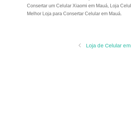
Consertar um Celular Xiaomi em Mauá, Loja Celu
Melhor Loja para Consertar Celular em Mauá.
Loja de Celular e
Página Inicial
Depoimentos
Dúvidas e Pergun
©
A Maior do Brasil - Curso de Conserto e Manutenção
Desenvolvido por Rede Multi Cursos